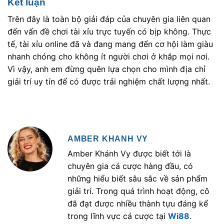
Kết luận
Trên đây là toàn bộ giải đáp của chuyên gia liên quan
đến vấn đề chơi tài xỉu trực tuyến có bịp không. Thực
tế, tài xỉu online đã và đang mang đến cơ hội làm giàu
nhanh chóng cho không ít người chơi ở khắp mọi nơi.
Vì vậy, anh em đừng quên lựa chọn cho mình địa chỉ
giải trí uy tín để có được trải nghiệm chất lượng nhất.
AMBER KHANH VY
Amber Khánh Vy được biết tới là
chuyên gia cá cược hàng đầu, có
những hiểu biết sâu sắc về sản phẩm
giải trí. Trong quá trình hoạt động, cô
đã đạt được nhiều thành tựu đáng kể
trong lĩnh vực cá cược tại
Wi88
.