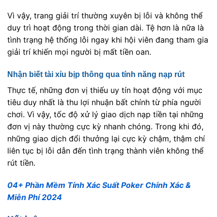
Vì vậy, trang giải trí thường xuyên bị lỗi và không thể
duy trì hoạt động trong thời gian dài. Tệ hơn là nữa là
tình trạng hệ thống lỗi ngay khi hội viên đang tham gia
giải trí khiến mọi người bị mất tiền oan.
Nhận biết tài xỉu bịp thông qua tính năng nạp rút
Thực tế, những đơn vị thiếu uy tín hoạt động với mục
tiêu duy nhất là thu lợi nhuận bất chính từ phía người
chơi. Vì vậy, tốc độ xử lý giao dịch nạp tiền tại những
đơn vị này thường cực kỳ nhanh chóng. Trong khi đó,
những giao dịch đổi thưởng lại cực kỳ chậm, thậm chí
liên tục bị lỗi dẫn đến tình trạng thành viên không thể
rút tiền.
04+ Phần Mềm Tính Xác Suất Poker Chính Xác &
Miễn Phí 2024