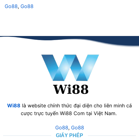
Go88
,
Go88
Wi88
là website chính thức đại diện cho liên minh cá
cược trực tuyến Wi88 Com tại Việt Nam.
Go88
,
Go88
GIẤY PHÉP