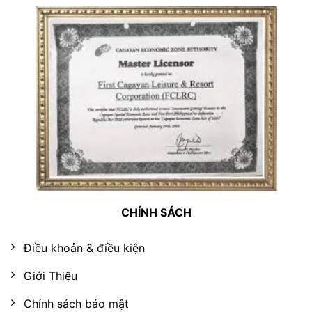
CHÍNH SÁCH
Điều khoản & điều kiện
Giới Thiệu
Chính sách bảo mật