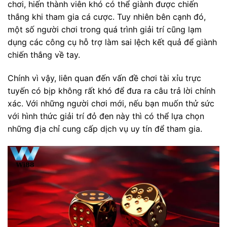
chơi, hiến thành viên khó có thể giành được chiến
thắng khi tham gia cá cược. Tuy nhiên bên cạnh đó,
một số người chơi trong quá trình giải trí cũng lạm
dụng các công cụ hỗ trợ làm sai lệch kết quả để giành
chiến thắng về tay.
Chính vì vậy, liên quan đến vấn đề chơi tài xỉu trực
tuyến có bịp không rất khó để đưa ra câu trả lời chính
xác. Với những người chơi mới, nếu bạn muốn thử sức
với hình thức giải trí đỏ đen này thì có thể lựa chọn
những địa chỉ cung cấp dịch vụ uy tín để tham gia.