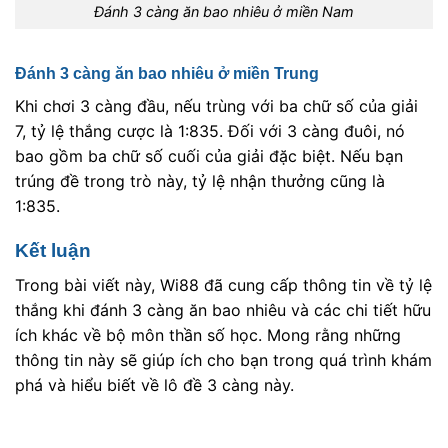
Đánh 3 càng ăn bao nhiêu ở miền Nam
Đánh 3 càng ăn bao nhiêu ở miền Trung
Khi chơi 3 càng đầu, nếu trùng với ba chữ số của giải
7, tỷ lệ thắng cược là 1:835. Đối với 3 càng đuôi, nó
bao gồm ba chữ số cuối của giải đặc biệt. Nếu bạn
trúng đề trong trò này, tỷ lệ nhận thưởng cũng là
1:835.
Kết luận
Trong bài viết này, Wi88 đã cung cấp thông tin về tỷ lệ
thắng khi đánh 3 càng ăn bao nhiêu và các chi tiết hữu
ích khác về bộ môn thần số học. Mong rằng những
thông tin này sẽ giúp ích cho bạn trong quá trình khám
phá và hiểu biết về lô đề 3 càng này.