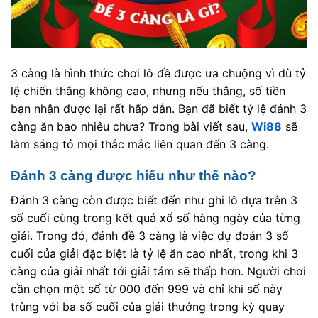
3 càng là hình thức chơi lô đề được ưa chuộng vì dù tỷ
lệ chiến thắng không cao, nhưng nếu thắng, số tiền
bạn nhận được lại rất hấp dẫn. Bạn đã biết tỷ lệ đánh 3
càng ăn bao nhiêu chưa? Trong bài viết sau,
Wi88
sẽ
làm sáng tỏ mọi thắc mắc liên quan đến 3 càng.
Đánh 3 càng được hiểu như thế nào?
Đánh 3 càng còn được biết đến như ghi lô dựa trên 3
số cuối cùng trong kết quả xổ số hàng ngày của từng
giải. Trong đó, đánh đề 3 càng là việc dự đoán 3 số
cuối của giải đặc biệt là tỷ lệ ăn cao nhất, trong khi 3
càng của giải nhất tới giải tám sẽ thấp hơn. Người chơi
cần chọn một số từ 000 đến 999 và chỉ khi số này
trùng với ba số cuối của giải thưởng trong kỳ quay