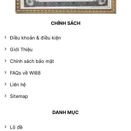
CHÍNH SÁCH
Điều khoản & điều kiện
Giới Thiệu
Chính sách bảo mật
FAQs về WI88
Liên hệ
Sitemap
DANH MỤC
Lô đề