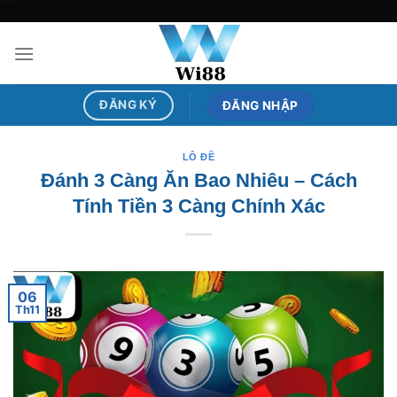
Chuyển
"
"
đến
nội
dung
ĐĂNG KÝ
ĐĂNG NHẬP
LÔ ĐỀ
Đánh 3 Càng Ăn Bao Nhiêu – Cách
Tính Tiền 3 Càng Chính Xác
06
Th11