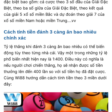
đặc biệt bao gồm: cá cược theo 3 số đầu của Giải Đặc
Biệt, theo ba số giữa của Giải Đặc Biệt, theo kết quả
của giải 5 xổ số miền Bắc và dự đoán theo giải 7 của
xổ số miền Nam hoặc miền Trung….vv
Cách tính tiền đánh 3 càng ăn bao nhiêu
chính xác
Tỷ lệ thắng khi đánh 3 càng ăn bao nhiêu có thể biến
động tùy theo từng nhà cái. Vậy một trong những tỷ lệ
phổ biến nhất hiện nay là 1:400. Điều này có nghĩa là
nếu người chơi chiến thắng, họ sẽ nhận được số tiền
thưởng lên đến 400 lần so với số tiền họ đã đặt cược.
Cùng Wi88 hướng dẫn cách tính tiền theo 3 miền dưới
đây: