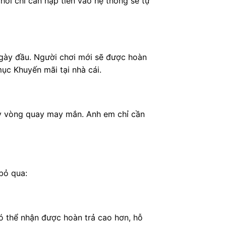
ơi chỉ cần nạp tiền vào hệ thống sẽ tự
ngày đầu. Người chơi mới sẽ được hoàn
mục Khuyến mãi tại nhà cái.
ay vòng quay may mắn. Anh em chỉ cần
bỏ qua:
ó thể nhận được hoàn trả cao hơn, hỗ