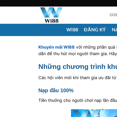
Chuyển
"
"
đến
GO
nội
dung
WI88
ĐĂNG KÝ
N
Khuyến mãi WI88
với những phần quà h
dẫn để thu hút mọi người tham gia. Hã
Những chương trình khu
Các hội viên mới khi tham gia ưu đãi t
Nạp đầu 100%
Tiền thưởng cho người chơi nạp lần đầu t