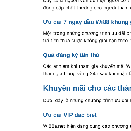
Đây sẽ là nguồn vốn để mọi người có th
động cập nhật thưởng cho người tham g
Ưu đãi 7 ngày đầu Wi88 không 
Một trong những chương trình ưu đãi ch
trả tiền thua cược không giới hạn theo 
Quà đăng ký tân thủ
Các anh em khi tham gia khuyến mãi WI
tham gia trong vòng 24h sau khi nhận l
Khuyến mãi cho các thàn
Dưới đây là những chương trình ưu đãi 
Ưu đãi VIP đặc biệt
Wi88a.net hiện đang cung cấp chương tr