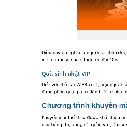
Điều này có nghĩa là người sẽ nhận đượ
mọi người sẽ nhận được ưu đãi 10%.
Quà sinh nhật VIP
Đến với nhà cái Wi88a.net, mọi người c
được phần quà giá trị đặc biệt từ nhà 
Chương trình khuyến mãi
Khuyến mãi thể thao được khá nhiều anh
như bóng đá, bóng rổ, quần vợt, đua x