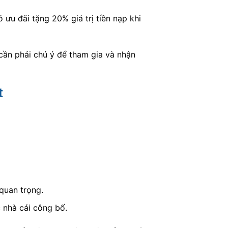
 ưu đãi tặng 20% giá trị tiền nạp khi
 cần phải chú ý để tham gia và nhận
t
quan trọng.
 nhà cái công bố.