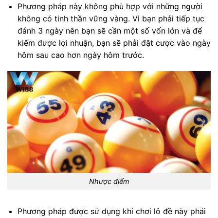
Phương pháp này không phù hợp với những người
không có tinh thần vững vàng. Vì bạn phải tiếp tục
đánh 3 ngày nên bạn sẽ cần một số vốn lớn và để
kiếm được lợi nhuận, bạn sẽ phải đặt cược vào ngày
hôm sau cao hơn ngày hôm trước.
Nhược điểm
Phương pháp được sử dụng khi chơi lô đề này phải