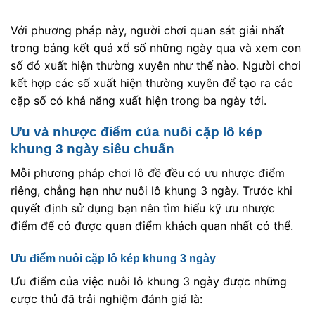
Với phương pháp này, người chơi quan sát giải nhất
trong bảng kết quả xổ số những ngày qua và xem con
số đó xuất hiện thường xuyên như thế nào. Người chơi
kết hợp các số xuất hiện thường xuyên để tạo ra các
cặp số có khả năng xuất hiện trong ba ngày tới.
Ưu và nhược điểm của nuôi cặp lô kép
khung 3 ngày siêu chuẩn
Mỗi phương pháp chơi lô đề đều có ưu nhược điểm
riêng, chẳng hạn như nuôi lô khung 3 ngày. Trước khi
quyết định sử dụng bạn nên tìm hiểu kỹ ưu nhược
điểm để có được quan điểm khách quan nhất có thể.
Ưu điểm nuôi cặp lô kép khung 3 ngày
Ưu điểm của việc nuôi lô khung 3 ngày được những
cược thủ đã trải nghiệm đánh giá là: