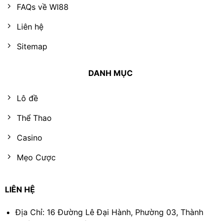
FAQs về WI88
Liên hệ
Sitemap
DANH MỤC
Lô đề
Thể Thao
Casino
Mẹo Cược
LIÊN HỆ
Địa Chỉ:
16 Đường Lê Đại Hành, Phường 03, Thành