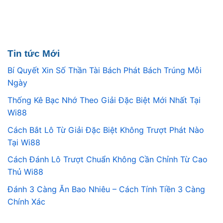
Tin tức Mới
Bí Quyết Xin Số Thần Tài Bách Phát Bách Trúng Mỗi
Ngày
Thống Kê Bạc Nhớ Theo Giải Đặc Biệt Mới Nhất Tại
Wi88
Cách Bắt Lô Từ Giải Đặc Biệt Không Trượt Phát Nào
Tại Wi88
Cách Đánh Lô Trượt Chuẩn Không Cần Chỉnh Từ Cao
Thủ Wi88
Đánh 3 Càng Ăn Bao Nhiêu – Cách Tính Tiền 3 Càng
Chính Xác