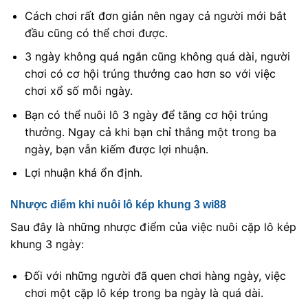
Cách chơi rất đơn giản nên ngay cả người mới bắt
đầu cũng có thể chơi được.
3 ngày không quá ngắn cũng không quá dài, người
chơi có cơ hội trúng thưởng cao hơn so với việc
chơi xổ số mỗi ngày.
Bạn có thể nuôi lô 3 ngày để tăng cơ hội trúng
thưởng. Ngay cả khi bạn chỉ thắng một trong ba
ngày, bạn vẫn kiếm được lợi nhuận.
Lợi nhuận khá ổn định.
Nhược điểm khi nuôi lô kép khung 3 wi88
Sau đây là những nhược điểm của việc nuôi cặp lô kép
khung 3 ngày:
Đối với những người đã quen chơi hàng ngày, việc
chơi một cặp lô kép trong ba ngày là quá dài.