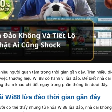
hiều người quan tâm trong thời gian gần đây. Trên nhiều di
 việc thương hiệu Wi 88 có hành vi lừa đảo. Để biết nhà cái
g tham khảo chi tiết ngay trong phần thông tin dưới đây.
ái Wi88 lừa đảo thời gian gần đây
gười có thể thấy những từ khóa Wi88 lừa đảo, nhà cái không