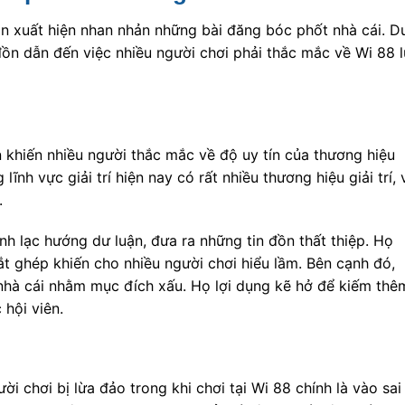
n xuất hiện nhan nhản những bài đăng bóc phốt nhà cái. D
đồn dẫn đến việc nhiều người chơi phải thắc mắc về Wi 88 
khiến nhiều người thắc mắc về độ uy tín của thương hiệu
 lĩnh vực giải trí hiện nay có rất nhiều thương hiệu giải trí, 
.
nh lạc hướng dư luận, đưa ra những tin đồn thất thiệp. Họ
t ghép khiến cho nhiều người chơi hiểu lầm.
Bên cạnh đó,
hà cái nhằm mục đích xấu. Họ lợi dụng kẽ hở để kiếm thê
 hội viên.
 chơi bị lừa đảo trong khi chơi tại Wi 88 chính là vào sai