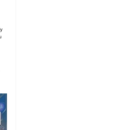
ấy
u
.