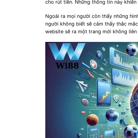
cho rút tiền. Những thông tin này khiến
Ngoài ra mọi người còn thấy những hình
người không biết sẽ cảm thấy thắc mắc 
website sẽ ra một trang mới không liên