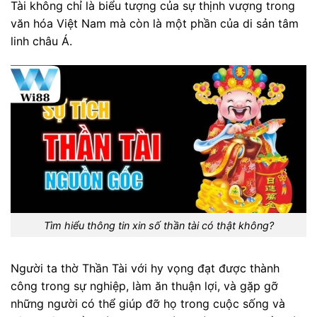
Tài không chỉ là biểu tượng của sự thịnh vượng trong
văn hóa Việt Nam mà còn là một phần của di sản tâm
linh châu Á.
Tìm hiểu thông tin xin số thần tài​ có thật không?
Người ta thờ Thần Tài với hy vọng đạt được thành
công trong sự nghiệp, làm ăn thuận lợi, và gặp gỡ
những người có thể giúp đỡ họ trong cuộc sống và