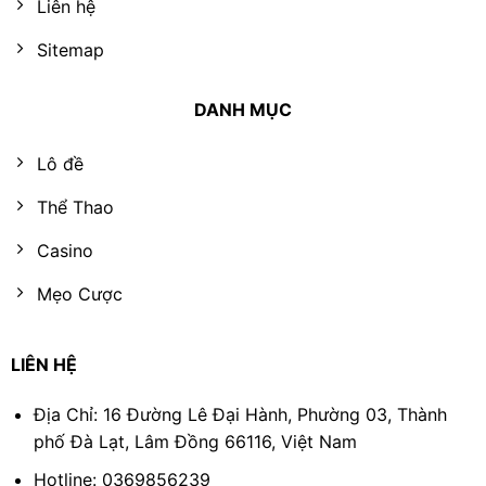
Liên hệ
Sitemap
DANH MỤC
Lô đề
Thể Thao
Casino
Mẹo Cược
LIÊN HỆ
Địa Chỉ:
16 Đường Lê Đại Hành, Phường 03, Thành
phố Đà Lạt, Lâm Đồng 66116, Việt Nam
Hotline:
0369856239