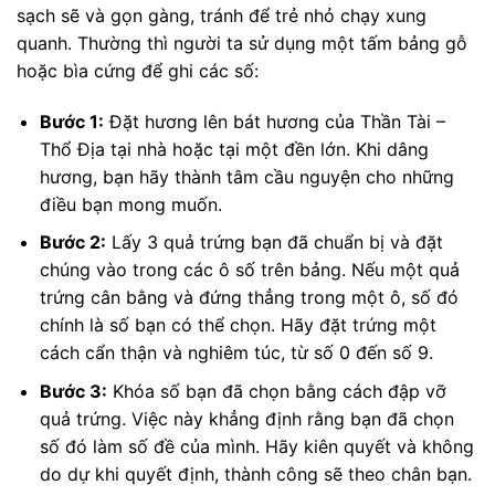
sạch sẽ và gọn gàng, tránh để trẻ nhỏ chạy xung
quanh. Thường thì người ta sử dụng một tấm bảng gỗ
hoặc bìa cứng để ghi các số:
Bước 1:
Đặt hương lên bát hương của Thần Tài –
Thổ Địa tại nhà hoặc tại một đền lớn. Khi dâng
hương, bạn hãy thành tâm cầu nguyện cho những
điều bạn mong muốn.
Bước 2:
Lấy 3 quả trứng bạn đã chuẩn bị và đặt
chúng vào trong các ô số trên bảng. Nếu một quả
trứng cân bằng và đứng thẳng trong một ô, số đó
chính là số bạn có thể chọn. Hãy đặt trứng một
cách cẩn thận và nghiêm túc, từ số 0 đến số 9.
Bước 3:
Khóa số bạn đã chọn bằng cách đập vỡ
quả trứng. Việc này khẳng định rằng bạn đã chọn
số đó làm số đề của mình. Hãy kiên quyết và không
do dự khi quyết định, thành công sẽ theo chân bạn.