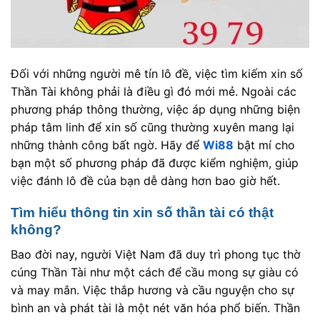
Đối với những người mê tín lô đề, việc tìm kiếm xin số
Thần Tài không phải là điều gì đó mới mẻ. Ngoài các
phương pháp thông thường, việc áp dụng những biện
pháp tâm linh để xin số cũng thường xuyên mang lại
những thành công bất ngờ. Hãy để
Wi88
bật mí cho
bạn một số phương pháp đã được kiểm nghiệm, giúp
việc đánh lô đề của bạn dễ dàng hơn bao giờ hết.
Tìm hiểu thông tin xin số thần tài​ có thật
không?
Bao đời nay, người Việt Nam đã duy trì phong tục thờ
cúng Thần Tài như một cách để cầu mong sự giàu có
và may mắn. Việc thắp hương và cầu nguyện cho sự
bình an và phát tài là một nét văn hóa phổ biến. Thần