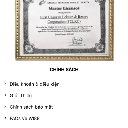
CHÍNH SÁCH
Điều khoản & điều kiện
Giới Thiệu
Chính sách bảo mật
FAQs về WI88