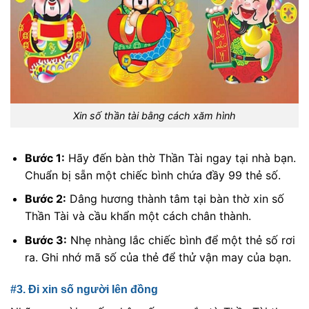
Xin số thần tài​ bằng cách xăm hình
Bước 1:
Hãy đến bàn thờ Thần Tài ngay tại nhà bạn.
Chuẩn bị sẵn một chiếc bình chứa đầy 99 thẻ số.
Bước 2:
Dâng hương thành tâm tại bàn thờ xin số
Thần Tài và cầu khẩn một cách chân thành.
Bước 3:
Nhẹ nhàng lắc chiếc bình để một thẻ số rơi
ra. Ghi nhớ mã số của thẻ để thử vận may của bạn.
#3. Đi xin số người lên đồng​