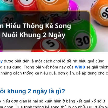
ày
được biết đến là một cách chơi lô đề rất hiệu quả cũng
gia sử dụng. Trong bài viết hôm nay của
Wi88
sẽ giải thíc
à những cách thống kê hiệu quả, đơn giản, dễ áp dụng cho 
ôi khung 2 ngày là gì?
 hiểu đơn giản là hai số xuất hiện ở bảng kết quả xổ số 3
ựa chọn. Quá trình thống kê song thủ lô có nhiều ưu điểm v