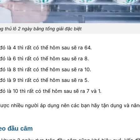
 thủ lô 2 ngày bằng tổng giải đặc biệt
ó là 4 thì rất có thể hôm sau sẽ ra 64.
ó là 6 thì rất có thể hôm sau sẽ ra 8.
ó là 8 thì rất có thể hôm sau sẽ ra 10.
ó là 9 thì rất có thể hôm sau sẽ ra 5.
 là 10 thì rất có thể hôm sau sẽ ra 7 và 1.
ược nhiều người áp dụng nên các bạn hãy tận dụng và nân
heo đầu câm