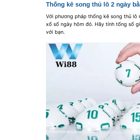
Thống kê song thủ lô 2 ngày bằ
Với phương pháp thống kê song thủ lô 
xổ số ngày hôm đó. Hãy tính tổng số gi
với bạn.