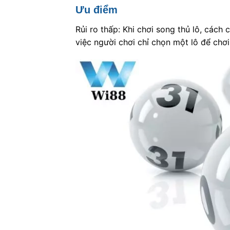
Ưu điểm
Rủi ro thấp: Khi chơi song thủ lô, cách
việc người chơi chỉ chọn một lô để chơ