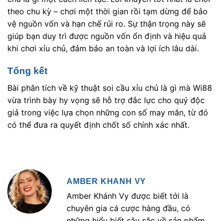
theo chu kỳ – chơi một thời gian rồi tạm dừng để bảo
vệ nguồn vốn và hạn chế rủi ro. Sự thận trọng này sẽ
giúp bạn duy trì được nguồn vốn ổn định và hiệu quả
khi chơi xỉu chủ, đảm bảo an toàn và lợi ích lâu dài.
Tổng kết
Bài phân tích về kỹ thuật soi cầu xỉu chủ là gì mà Wi88
vừa trình bày hy vọng sẽ hỗ trợ đắc lực cho quý độc
giả trong việc lựa chọn những con số may mắn, từ đó
có thể đưa ra quyết định chốt số chính xác nhất.
AMBER KHANH VY
Amber Khánh Vy được biết tới là
chuyên gia cá cược hàng đầu, có
những hiểu biết sâu sắc về sản phẩm