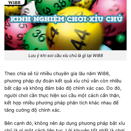
Lưu ý khi soi cầu xỉu chủ là gì tại Wi88
Theo chia sẻ từ nhiều chuyên gia lâu năm Wi88,
phương pháp dự đoán kết quả xỉu chủ vẫn còn nhiều
bất cập và không đảm bảo độ chính xác cao. Do đó,
người chơi cần thực hiện soi cầu một cách cẩn thận,
kết hợp nhiều phương pháp phân tích khác nhau để
tăng cường độ chính xác.
Bên cạnh đó, không nên áp dụng phương pháp bắt xỉu
chủ là gì một cách liên tục. Lời khuyên tốt nhất là chơi