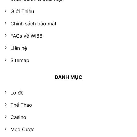
Giới Thiệu
Chính sách bảo mật
FAQs về WI88
Liên hệ
Sitemap
DANH MỤC
Lô đề
Thể Thao
Casino
Mẹo Cược