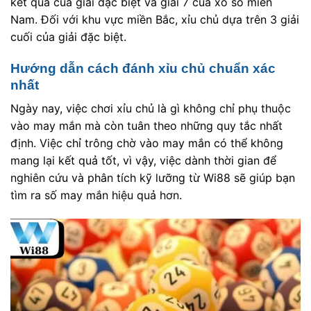
kết quả của giải đặc biệt và giải 7 của xổ số miền
Nam. Đối với khu vực miền Bắc, xỉu chủ dựa trên 3 giải
cuối của giải đặc biệt.
Hướng dẫn cách đánh xỉu chủ chuẩn xác
nhất
Ngày nay, việc chơi xỉu chủ là gì không chỉ phụ thuộc
vào may mắn mà còn tuân theo những quy tắc nhất
định. Việc chỉ trông chờ vào may mắn có thể không
mang lại kết quả tốt, vì vậy, việc dành thời gian để
nghiên cứu và phân tích kỹ lưỡng từ Wi88 sẽ giúp bạn
tìm ra số may mắn hiệu quả hơn.